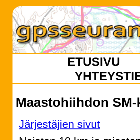
ETUSIVU
YHTEYSTI
Maastohiihdon SM-k
Järjestäjien sivut