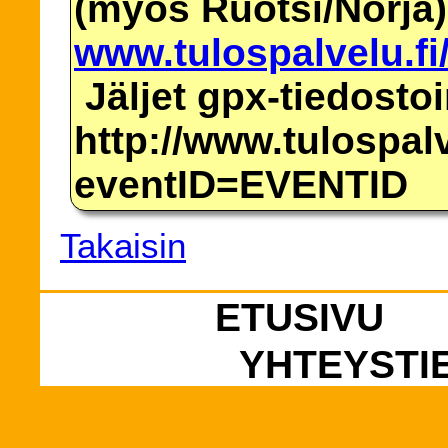
(myös Ruotsi/Norja)
www.tulospalvelu.fi
Jäljet gpx-tiedosto
http://www.tulospalv
eventID=EVENTID
Takaisin
ETUSIVU
YHTEYSTI