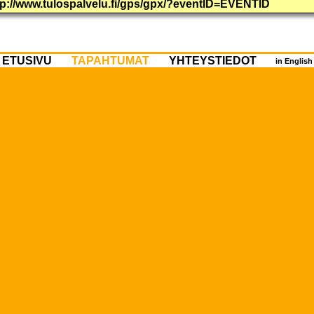
ttp://www.tulospalvelu.fi/gps/gpx/?eventID=EVENTID
ETUSIVU
TAPAHTUMAT
YHTEYSTIEDOT
in Englis