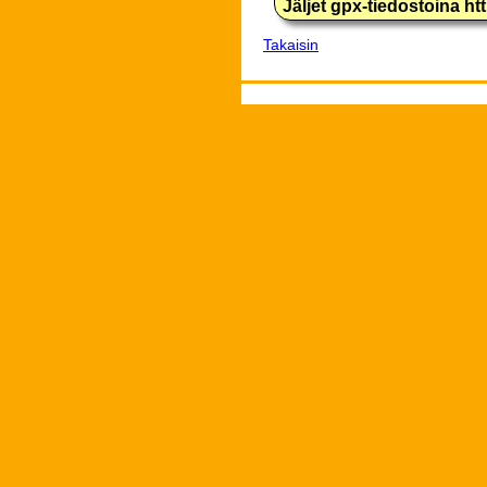
Jäljet gpx-tiedostoina h
Takaisin