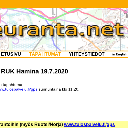
ETUSIVU
TAPAHTUMAT
YHTEYSTIEDOT
in Englis
, RUK Hamina 19.7.2020
en tapahtuma.
w.tulospalvelu.fi/gps
sunnuntaina klo 11:20.
urantoihin (myös Ruotsi/Norja)
www.tulospalvelu.fi/gps