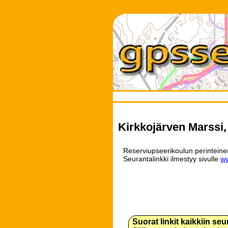
Kirkkojärven Marssi
Reserviupseerikoulun perintein
Seurantalinkki ilmestyy sivulle
ww
Suorat linkit kaikkiin se