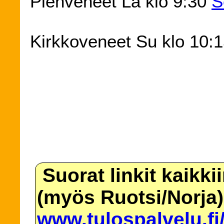
Pienveneet La klo 9:30
S
Kirkkoveneet Su klo 10:
Suorat linkit kaikki
(myös Ruotsi/Norja)
www.tulospalvelu.fi