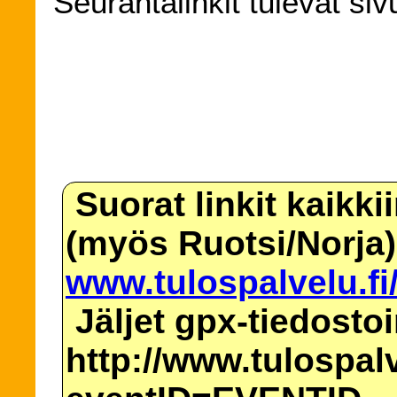
Seurantalinkit tulevat siv
Suorat linkit kaikki
(myös Ruotsi/Norja)
www.tulospalvelu.fi
Jäljet gpx-tiedosto
http://www.tulospalv