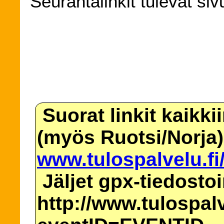
Seurantalinkit tulevat siv
Suorat linkit kaikki
(myös Ruotsi/Norja)
www.tulospalvelu.fi
Jäljet gpx-tiedosto
http://www.tulospalv