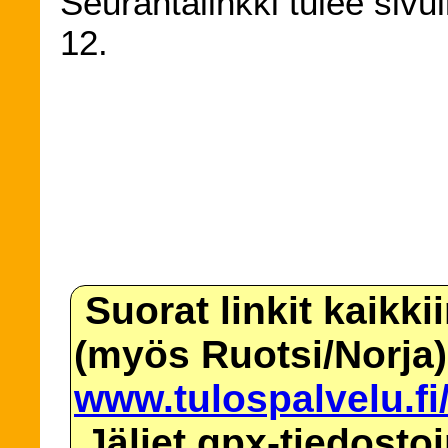
Seurantalinkki tulee sivu
12.
Suorat linkit kaikki
(myös Ruotsi/Norja)
www.tulospalvelu.fi
Jäljet gpx-tiedosto